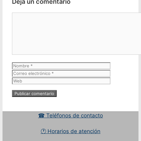
Deja un comentario
Comentario
Nombre
Correo
electrónico
Web
☎ Teléfonos de contacto
🕐 Horarios de atención