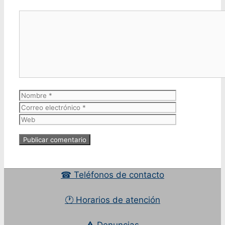
Comentario
Nombre
Correo
electrónico
Web
☎ Teléfonos de contacto
🕐 Horarios de atención