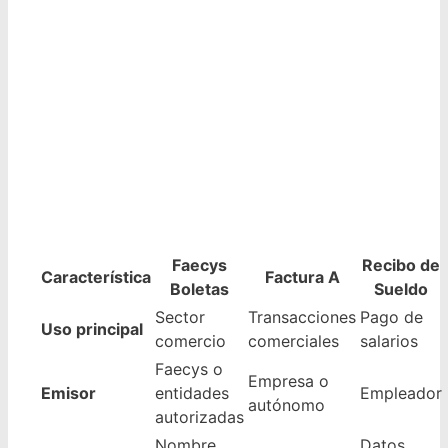
Faecys
Recibo de
Característica
Factura A
Boletas
Sueldo
Sector
Transacciones
Pago de
Uso principal
comercio
comerciales
salarios
Faecys o
Empresa o
Emisor
entidades
Empleador
autónomo
autorizadas
Nombre,
Datos